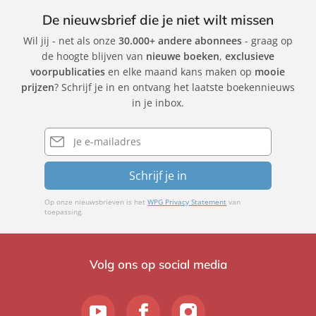
De nieuwsbrief die je niet wilt missen
Wil jij - net als onze
30.000+ andere abonnees
- graag op
de hoogte blijven van
nieuwe boeken
,
exclusieve
voorpublicaties
en elke maand kans maken op
mooie
prijzen
? Schrijf je in en ontvang het laatste boekennieuws
in je inbox.
E-
mailadres
Schrijf je in
Op onze nieuwsbrieven is het
WPG Privacy Statement
van
toepassing.
Volg ons op social media