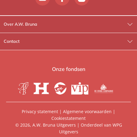
Over A.W. Bruna
Wat wij doen
Contact
Wie is Wie?
Contactinformatie
A.W. Bruna Fictie
Route-informatie
Onze fondsen
Lev. boeken
Voor de pers
Heartbeat
Voor de boekhandels
De Crime Compagnie
Special sales
Privacy statement
|
Algemene voorwaarden
|
Cookiestatement
Aanbiedingsbrochures
Manuscripten
© 2026, A.W. Bruna Uitgevers | Onderdeel van
WPG
Uitgevers
Vacatures
Foreign rights