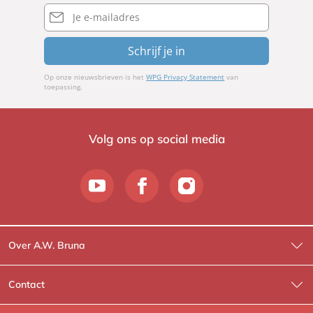
E-
mailadres
Schrijf je in
Op onze nieuwsbrieven is het
WPG Privacy Statement
van
toepassing.
Volg ons op social media
Over A.W. Bruna
Wat wij doen
Contact
Wie is Wie?
Contactinformatie