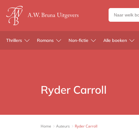
Zoeken
naar
boeken,
auteurs
Thrillers
Romans
Non-fictie
Alle boeken
en
uitgevers
Ryder Carroll
Home
Auteurs
Ryder Carroll