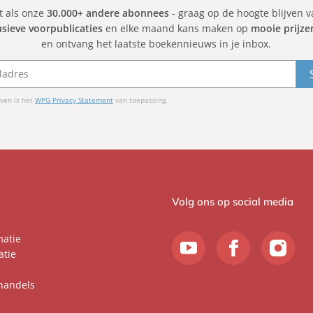
et als onze
30.000+ andere abonnees
- graag op de hoogte blijven 
usieve voorpublicaties
en elke maand kans maken op
mooie prijze
en ontvang het laatste boekennieuws in je inbox.
ven is het
WPG Privacy Statement
van toepassing.
Volg ons op social media
matie
atie
handels