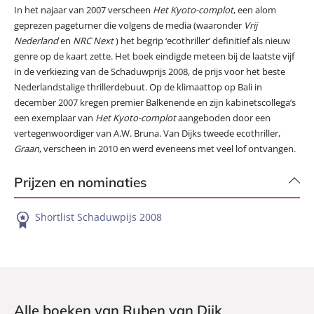
In het najaar van 2007 verscheen
Het Kyoto-complot
, een alom
geprezen pageturner die volgens de media (waaronder
Vrij
Nederland
en
NRC Next
) het begrip ‘ecothriller’ definitief als nieuw
genre op de kaart zette. Het boek eindigde meteen bij de laatste vijf
in de verkiezing van de Schaduwprijs 2008, de prijs voor het beste
Nederlandstalige thrillerdebuut. Op de klimaattop op Bali in
december 2007 kregen premier Balkenende en zijn kabinetscollega’s
een exemplaar van
Het Kyoto-complot
aangeboden door een
vertegenwoordiger van A.W. Bruna. Van Dijks tweede ecothriller,
Graan
, verscheen in 2010 en werd eveneens met veel lof ontvangen.
Prijzen en nominaties
Shortlist Schaduwpijs 2008
Alle boeken van Ruben van Dijk