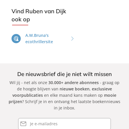
n
n
v
v
Vind Ruben van Dijk
a
a
ook op
n
n
D
D
A.W.Bruna's
i
i
ecothrillersite
j
j
k
k
De nieuwsbrief die je niet wilt missen
Wil jij - net als onze
30.000+ andere abonnees
- graag op
de hoogte blijven van
nieuwe boeken
,
exclusieve
voorpublicaties
en elke maand kans maken op
mooie
prijzen
? Schrijf je in en ontvang het laatste boekennieuws
in je inbox.
E-
mailadres