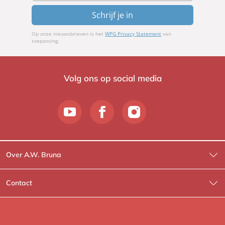
Schrijf je in
Op onze nieuwsbrieven is het
WPG Privacy Statement
van
toepassing.
Volg ons op social media
Over A.W. Bruna
Wat wij doen
Contact
Wie is Wie?
Contactinformatie
A.W. Bruna Fictie
Route-informatie