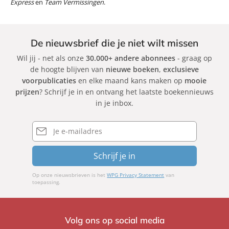
Express
en
Team Vermissingen
.
De nieuwsbrief die je niet wilt missen
Wil jij - net als onze
30.000+ andere abonnees
- graag op
de hoogte blijven van
nieuwe boeken
,
exclusieve
voorpublicaties
en elke maand kans maken op
mooie
prijzen
? Schrijf je in en ontvang het laatste boekennieuws
in je inbox.
E-
mailadres
Schrijf je in
Op onze nieuwsbrieven is het
WPG Privacy Statement
van
toepassing.
Volg ons op social media