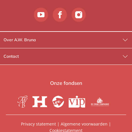
Over A.W. Bruna
Wat wij doen
Contact
Wie is Wie?
Contactinformatie
A.W. Bruna Fictie
Route-informatie
Onze fondsen
Lev. boeken
Voor de pers
Heartbeat
Voor de boekhandels
De Crime Compagnie
Special sales
Privacy statement
|
Algemene voorwaarden
|
Cookiestatement
Aanbiedingsbrochures