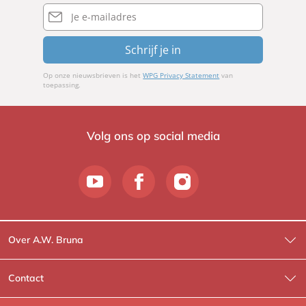
E-
mailadres
Schrijf je in
Op onze nieuwsbrieven is het
WPG Privacy Statement
van
toepassing.
Volg ons op social media
Over A.W. Bruna
Wat wij doen
Contact
Wie is Wie?
Contactinformatie