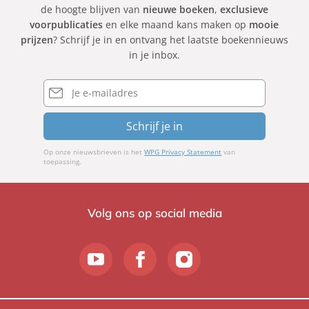
de hoogte blijven van
nieuwe boeken
,
exclusieve
voorpublicaties
en elke maand kans maken op
mooie
prijzen
? Schrijf je in en ontvang het laatste boekennieuws
in je inbox.
E-
mailadres
Schrijf je in
Op onze nieuwsbrieven is het
WPG Privacy Statement
van
toepassing.
Volg ons op social media