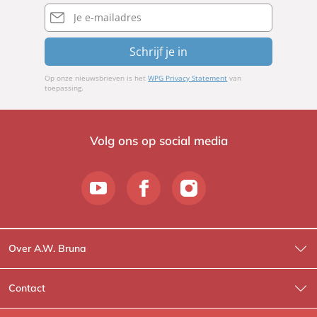
E-
mailadres
Schrijf je in
Op onze nieuwsbrieven is het
WPG Privacy Statement
van
toepassing.
Volg ons op social media
Over A.W. Bruna
Wat wij doen
Contact
Wie is Wie?
Contactinformatie