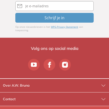
E-
mailadres
Schrijf je in
Op onze nieuwsbrieven is het
WPG Privacy Statement
van
toepassing.
Volg ons op social media
Over A.W. Bruna
Wat wij doen
Contact
Wie is Wie?
Contactinformatie