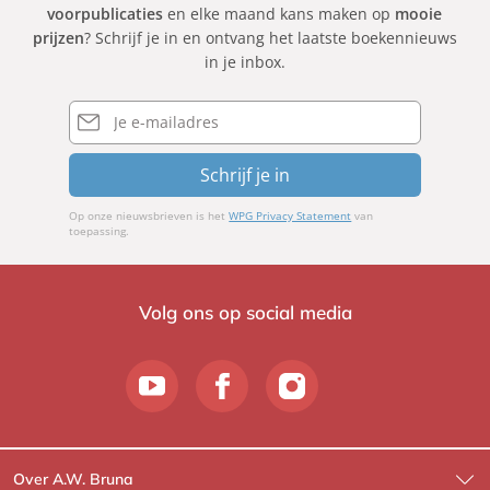
voorpublicaties
en elke maand kans maken op
mooie
r
ó
r
prijzen
? Schrijf je in en ontvang het laatste boekennieuws
d
n
H
in je inbox.
,
a
o
C
s
r
E-
o
mailadres
s
s
r
o
t
Schrijf je in
n
n
,
e
J
Op onze nieuwsbrieven is het
WPG Privacy Statement
van
l
a
toepassing.
i
n
a
-
S
E
Volg ons op social media
w
r
ä
i
r
k
d
F
j
e
Over A.W. Bruna