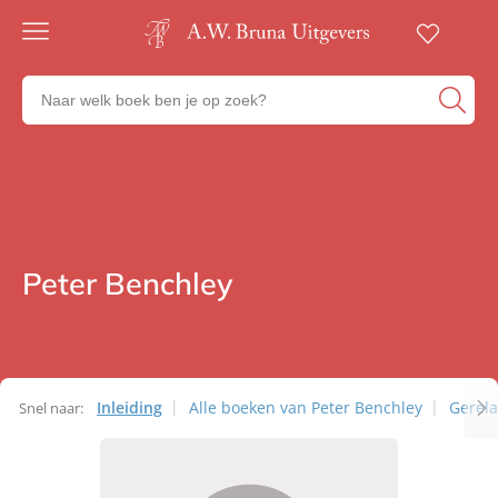
Gratis
verzending
Zoeken
Voor
naar
23:00
boeken,
besteld,
volgende
auteurs
werkdag
en
in huis
uitgevers
Veilig
betalen
Peter Benchley
Auteurs
Gratis
retourneren
Inleiding
Alle boeken van Peter Benchley
Gerel
Snel naar:
Auteurs