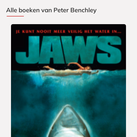
Alle boeken van Peter Benchley
E
9
-
,
b