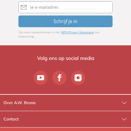
E-
mailadres
Schrijf je in
Op onze nieuwsbrieven is het
WPG Privacy Statement
van
toepassing.
Volg ons op social media
Over A.W. Bruna
Wat wij doen
Contact
Wie is Wie?
Contactinformatie