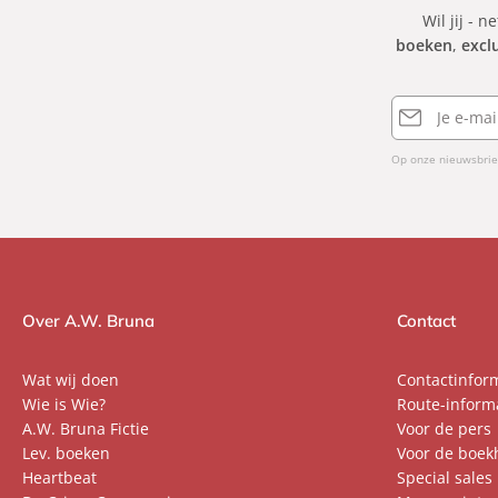
Wil jij - n
boeken
,
excl
E-
mailadres
Op onze nieuwsbrie
Over A.W. Bruna
Contact
Wat wij doen
Contactinfor
Wie is Wie?
Route-inform
A.W. Bruna Fictie
Voor de pers
Lev. boeken
Voor de boek
Heartbeat
Special sales