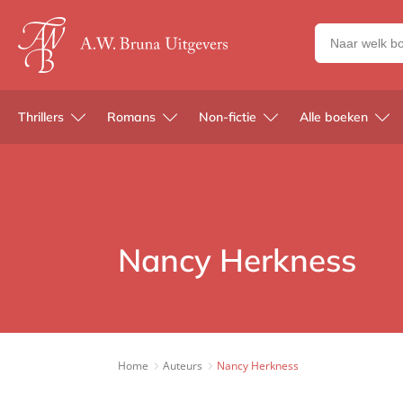
Zoeken
naar
boeken,
auteurs
Thrillers
Romans
Non-fictie
Alle boeken
en
uitgevers
Nancy Herkness
Home
Auteurs
Nancy Herkness