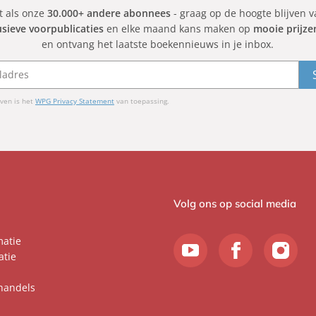
et als onze
30.000+ andere abonnees
- graag op de hoogte blijven 
usieve voorpublicaties
en elke maand kans maken op
mooie prijze
en ontvang het laatste boekennieuws in je inbox.
ven is het
WPG Privacy Statement
van toepassing.
Volg ons op social media
matie
atie
handels