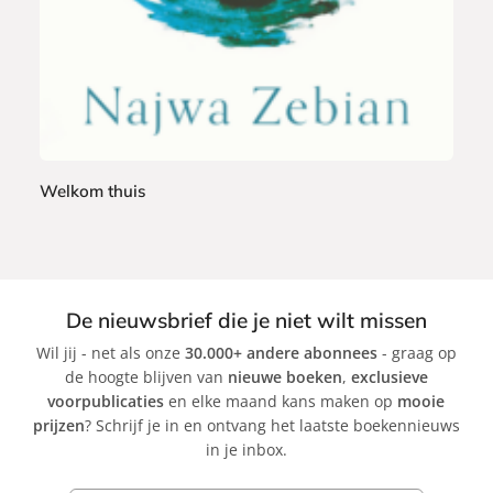
a
c
k
Welkom thuis
N
a
j
w
De nieuwsbrief die je niet wilt missen
a
Wil jij - net als onze
30.000+ andere abonnees
- graag op
Z
de hoogte blijven van
nieuwe boeken
,
exclusieve
e
voorpublicaties
en elke maand kans maken op
mooie
b
prijzen
? Schrijf je in en ontvang het laatste boekennieuws
i
in je inbox.
a
n
E-