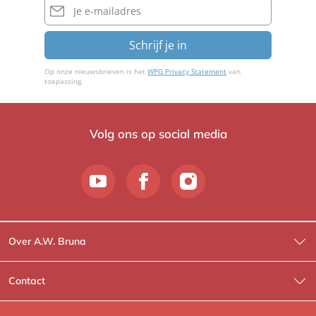
mailadres
Schrijf je in
Op onze nieuwsbrieven is het
WPG Privacy Statement
van
toepassing.
Volg ons op social media
Over A.W. Bruna
Wat wij doen
Contact
Wie is Wie?
Contactinformatie