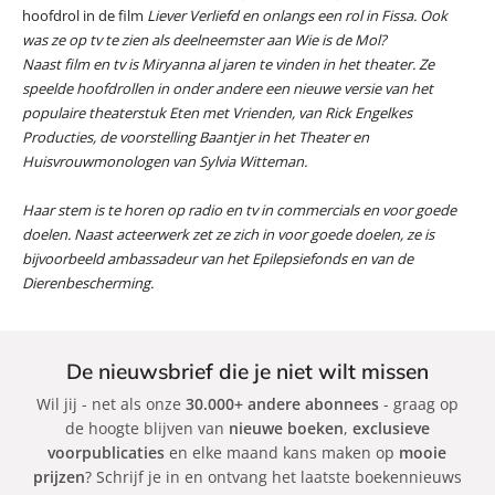
hoofdrol in de film
Liever Verliefd
en onlangs een rol in
Fissa
. Ook
was ze op tv te zien als deelneemster aan
Wie is de Mol?
Naast film en tv is Miryanna al jaren te vinden in het theater. Ze
speelde hoofdrollen in onder andere een nieuwe versie van het
populaire theaterstuk
Eten met Vrienden
, van Rick Engelkes
Producties, de voorstelling
Baantjer in het Theater
en
Huisvrouwmonologen
van Sylvia Witteman.
Haar stem is te horen op radio en tv in commercials en voor goede
doelen. Naast acteerwerk zet ze zich in voor goede doelen, ze is
bijvoorbeeld ambassadeur van het Epilepsiefonds en van de
Dierenbescherming.
De nieuwsbrief die je niet wilt missen
Wil jij - net als onze
30.000+ andere abonnees
- graag op
de hoogte blijven van
nieuwe boeken
,
exclusieve
voorpublicaties
en elke maand kans maken op
mooie
prijzen
? Schrijf je in en ontvang het laatste boekennieuws