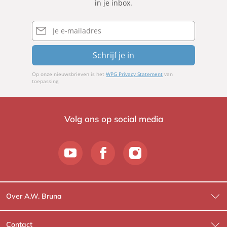
in je inbox.
E-
mailadres
Schrijf je in
Op onze nieuwsbrieven is het
WPG Privacy Statement
van
toepassing.
Volg ons op social media
Over A.W. Bruna
Wat wij doen
Contact