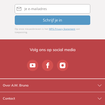
e
i
E-
r
mailadres
n
o
Schrijf je in
Op onze nieuwsbrieven is het
WPG Privacy Statement
van
toepassing.
Volg ons op social media
Over A.W. Bruna
Wat wij doen
Contact
Wie is Wie?