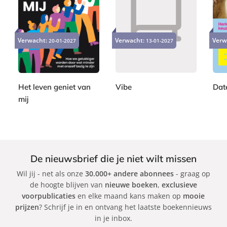
M
P
P
i
P
2
2
a
a
2
r
a
4
2
Verwacht:
Verwacht:
Verw
20-01-2027
p
13-01-2027
p
2
p
j
,
,
e
e
,
e
9
9
a
r
r
9
r
9
9
m
b
b
9
b
L
a
a
Het leven geniet van
Vibe
Dat
a
a
c
c
mij
A
J
c
k
k
m
S
d
e
k
e
a
a
s
r
b
m
s
s
i
G
i
De nieuwsbrief die je niet wilt missen
n
r
c
Wil jij - net als onze
30.000+ andere abonnees
- graag op
e
a
a
de hoogte blijven van
nieuwe boeken
,
exclusieve
K
n
C
voorpublicaties
en elke maand kans maken op
mooie
l
t
a
prijzen
? Schrijf je in en ontvang het laatste boekennieuws
a
r
in je inbox.
v
b