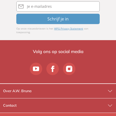
E-
mailadres
Schrijf je in
Op onze nieuwsbrieven is het
WPG Privacy Statement
van
toepassing.
Volg ons op social media
Over A.W. Bruna
Wat wij doen
Contact
Wie is Wie?
Contactinformatie