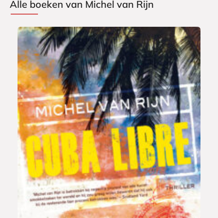
Alle boeken van Michel van Rijn
E
7
-
,
b
9
o
9
o