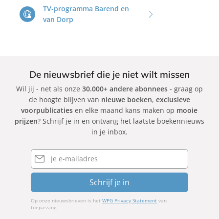
TV-programma Barend en
i
van Dorp
j
n
De nieuwsbrief die je niet wilt missen
Wil jij - net als onze
30.000+ andere abonnees
- graag op
de hoogte blijven van
nieuwe boeken
,
exclusieve
voorpublicaties
en elke maand kans maken op
mooie
prijzen
? Schrijf je in en ontvang het laatste boekennieuws
in je inbox.
E-
mailadres
Schrijf je in
Op onze nieuwsbrieven is het
WPG Privacy Statement
van
toepassing.