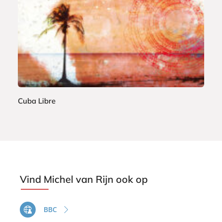
k
Cuba Libre
M
i
c
h
e
l
Vind Michel van Rijn ook op
v
a
BBC
n
R