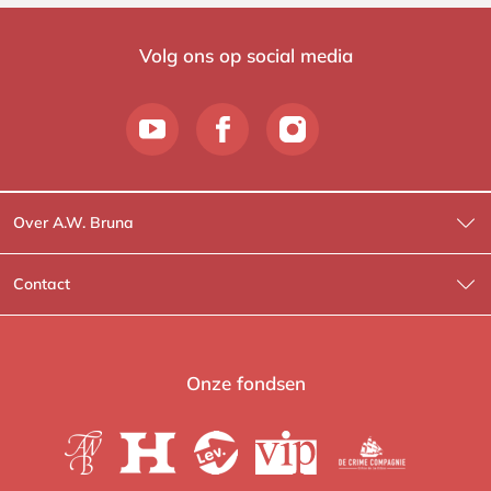
Volg ons op social media
Over A.W. Bruna
Wat wij doen
Contact
Wie is Wie?
Contactinformatie
A.W. Bruna Fictie
Route-informatie
Onze fondsen
Lev. boeken
Voor de pers
Heartbeat
Voor de boekhandels