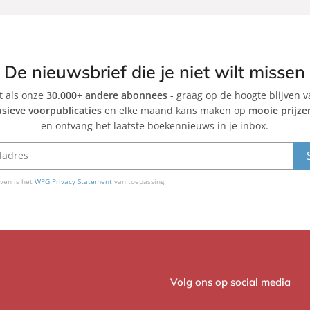
M
r
o
l
e
o
l
s
De nieuwsbrief die je niet wilt missen
a
R
et als onze
30.000+ andere abonnees
n
- graag op de hoogte blijven 
u
usieve voorpublicaties
en elke maand kans maken op
mooie prijze
d
i
en ontvang het laatste boekennieuws in je inbox.
s
z
Z
a
f
ven is het
WPG Privacy Statement
van toepassing.
ó
n
Volg ons op social media