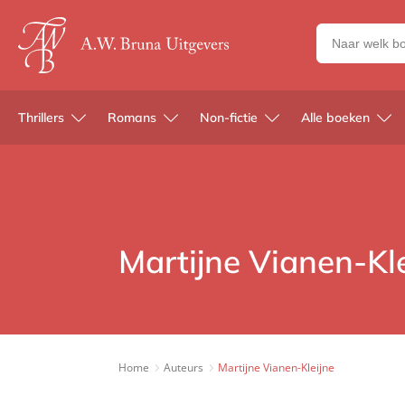
Zoeken
naar
boeken,
auteurs
Thrillers
Romans
Non-fictie
Alle boeken
en
uitgevers
Martijne Vianen-Kle
Home
Auteurs
Martijne Vianen-Kleijne