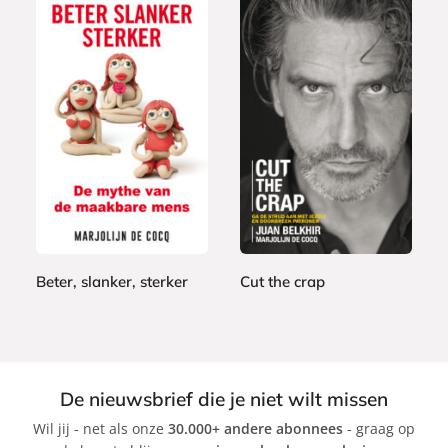
E
E
9
9
-
-
,
,
b
b
9
9
o
o
9
9
o
o
k
k
Beter, slanker, sterker
Cut the crap
M
J
a
u
r
a
j
n
De nieuwsbrief die je niet wilt missen
o
B
Wil jij - net als onze
30.000+ andere abonnees
- graag op
l
e