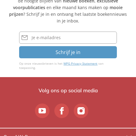
de hoogte blijven van
nieuwe boeken
,
exclusieve
i
l
voorpublicaties
en elke maand kans maken op
mooie
j
k
prijzen
? Schrijf je in en ontvang het laatste boekennieuws
n
h
in je inbox.
d
i
e
r
E-
C
mailadres
,
o
M
Schrijf je in
c
a
q
r
Op onze nieuwsbrieven is het
WPG Privacy Statement
van
j
toepassing.
o
l
i
Volg ons op social media
j
n
d
e
C
o