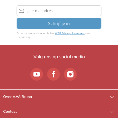
b
l
r
E-
i
mailadres
n
Schrijf je in
o
Op onze nieuwsbrieven is het
WPG Privacy Statement
van
toepassing.
Volg ons op social media
Over A.W. Bruna
Wat wij doen
Contact
Wie is Wie?