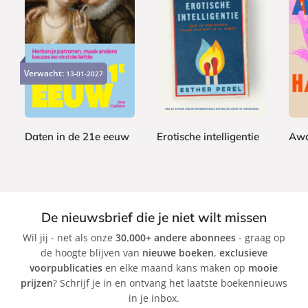
P
P
P
2
2
2
a
a
a
2
2
2
Verwacht:
p
13-01-2027
p
p
,
,
,
e
e
e
9
9
9
r
r
r
9
9
9
b
b
b
a
a
a
Daten in de 21e eeuw
Erotische intelligentie
Aw
c
c
c
J
E
J
k
k
k
e
s
e
s
t
n
s
h
H
De nieuwsbrief die je niet wilt missen
i
e
a
Wil jij - net als onze
30.000+ andere abonnees
- graag op
c
r
t
de hoogte blijven van
nieuwe boeken
,
exclusieve
a
P
m
voorpublicaties
en elke maand kans maken op
mooie
C
e
a
prijzen
? Schrijf je in en ontvang het laatste boekennieuws
a
r
k
in je inbox.
r
e
e