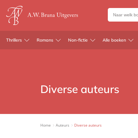
Zoeken
naar
boeken,
auteurs
Thrillers
Romans
Non-fictie
Alle boeken
en
uitgevers
Diverse auteurs
Home
Auteurs
Diverse auteurs