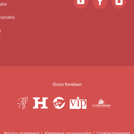
atie
handels
n
s
Onze fondsen
Privacy statement
|
Algemene voorwaarden
|
Cookiestatement