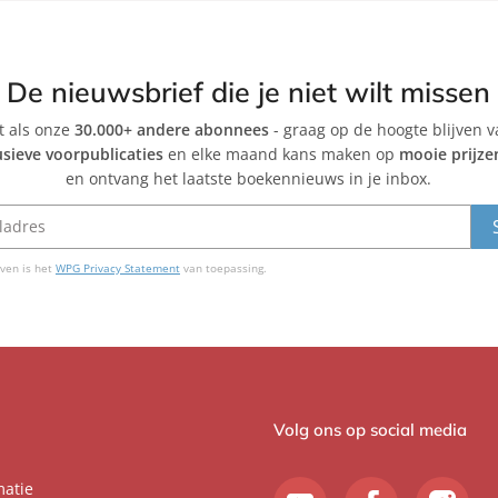
H
r
a
i
t
A
De nieuwsbrief die je niet wilt missen
m
p
et als onze
30.000+ andere abonnees
a
- graag op de hoogte blijven 
t
usieve voorpublicaties
en elke maand kans maken op
mooie prijze
k
e
en ontvang het laatste boekennieuws in je inbox.
e
r
r
ven is het
WPG Privacy Statement
van toepassing.
Volg ons op social media
matie