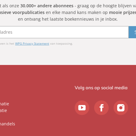
et als onze
30.000+ andere abonnees
- graag op de hoogte blijven 
usieve voorpublicaties
en elke maand kans maken op
mooie prijze
en ontvang het laatste boekennieuws in je inbox.
ven is het
WPG Privacy Statement
van toepassing.
Volg ons op social media
matie
atie
handels