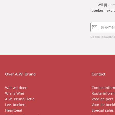
Wil jij - n
boeken
,
excl
E-
mailadres
Op onze nieuwsbrie
Over A.W. Bruna
Contact
Wat wij doen
Contactinfor
Wie is Wie?
Route-inform
A.W. Bruna Fictie
Voor de pers
Lev. boeken
Voor de boek
Heartbeat
Special sales