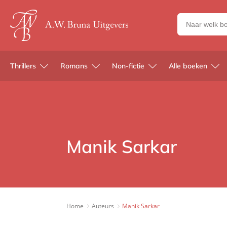
Zoeken
naar
boeken,
auteurs
Thrillers
Romans
Non-fictie
Alle boeken
en
uitgevers
Manik Sarkar
Home
Auteurs
Manik Sarkar