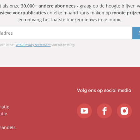
et als onze
30.000+ andere abonnees
- graag op de hoogte blijven 
usieve voorpublicaties
en elke maand kans maken op
mooie prijze
en ontvang het laatste boekennieuws in je inbox.
ven is het
WPG Privacy Statement
van toepassing.
Volg ons op social media
matie
atie
handels