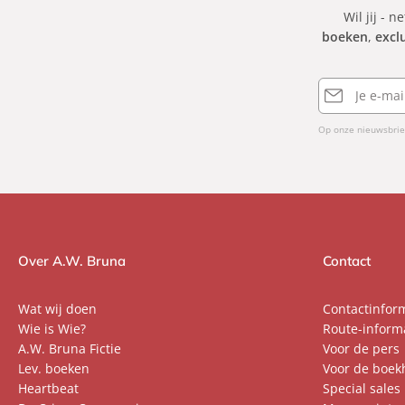
Wil jij - n
boeken
,
excl
E-
mailadres
Op onze nieuwsbrie
Over A.W. Bruna
Contact
Wat wij doen
Contactinfor
Wie is Wie?
Route-inform
A.W. Bruna Fictie
Voor de pers
Lev. boeken
Voor de boek
Heartbeat
Special sales