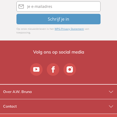
E-
mailadres
Schrijf je in
Op onze nieuwsbrieven is het
WPG Privacy Statement
van
toepassing.
Volg ons op social media
Over A.W. Bruna
Wat wij doen
Contact
Wie is Wie?
Contactinformatie