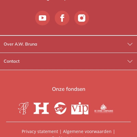
Over A.W. Bruna
Wat wij doen
Contact
Wie is Wie?
Contactinformatie
A.W. Bruna Fictie
Route-informatie
Onze fondsen
Lev. boeken
Voor de pers
Heartbeat
Voor de boekhandels
De Crime Compagnie
Special sales
Privacy statement
|
Algemene voorwaarden
|