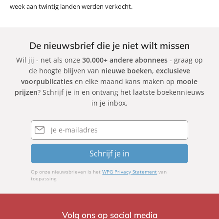
week aan twintig landen werden verkocht.
De nieuwsbrief die je niet wilt missen
Wil jij - net als onze
30.000+ andere abonnees
- graag op
de hoogte blijven van
nieuwe boeken
,
exclusieve
voorpublicaties
en elke maand kans maken op
mooie
prijzen
? Schrijf je in en ontvang het laatste boekennieuws
in je inbox.
E-
mailadres
Schrijf je in
Op onze nieuwsbrieven is het
WPG Privacy Statement
van
toepassing.
Volg ons op social media