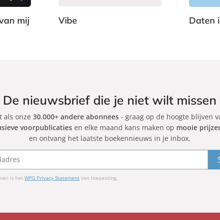
a
a
c
c
van mij
Vibe
Daten 
k
k
A
J
d
e
a
s
m
s
G
i
r
c
De nieuwsbrief die je niet wilt missen
a
a
et als onze
30.000+ andere abonnees
n
- graag op de hoogte blijven 
C
usieve voorpublicaties
en elke maand kans maken op
mooie prijze
t
a
en ontvang het laatste boekennieuws in je inbox.
r
b
i
n
ven is het
WPG Privacy Statement
van toepassing.
o