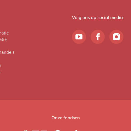
Volg ons op social media
matie
atie
handels
n
s
Onze fondsen