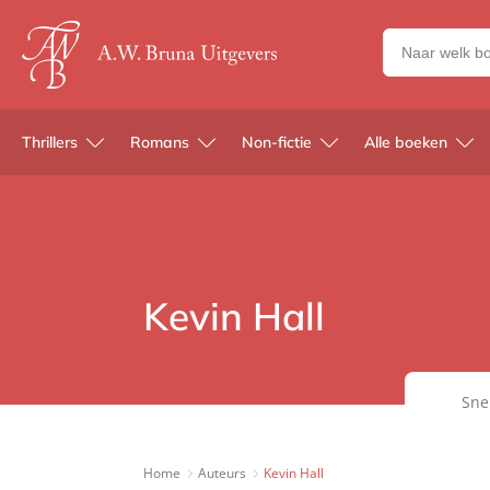
Zoeken
naar
boeken,
auteurs
Thrillers
Romans
Non-fictie
Alle boeken
en
uitgevers
Kevin Hall
Sne
Home
Auteurs
Kevin Hall