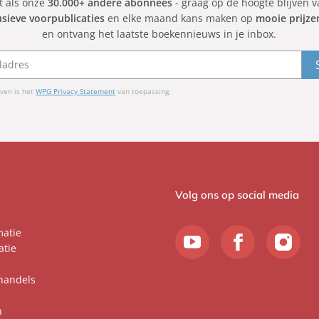
et als onze
30.000+ andere abonnees
- graag op de hoogte blijven 
usieve voorpublicaties
en elke maand kans maken op
mooie prijze
en ontvang het laatste boekennieuws in je inbox.
ven is het
WPG Privacy Statement
van toepassing.
Volg ons op social media
matie
atie
handels
n