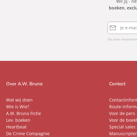
Wil jij - n
boeken
,
excl
E-
mailadres
Op onze nieuwsbrie
Over A.W. Bruna
Contact
Wat wij doen
Contactinfor
Wie is Wie?
Route-inform
A.W. Bruna Fictie
Voor de pers
Lev. boeken
Voor de boek
Heartbeat
Special sales
De Crime Compagnie
Manuscripte