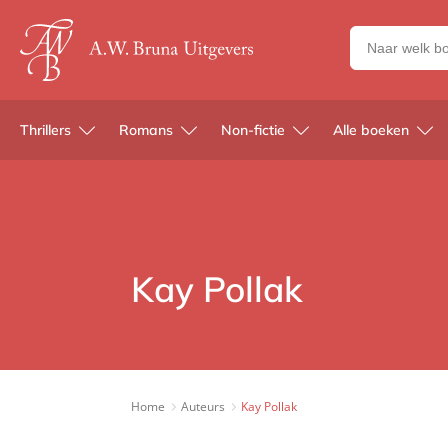
Zoeken
naar
boeken,
auteurs
Thrillers
Romans
Non-fictie
Alle boeken
en
uitgevers
Kay Pollak
Home
Auteurs
Kay Pollak