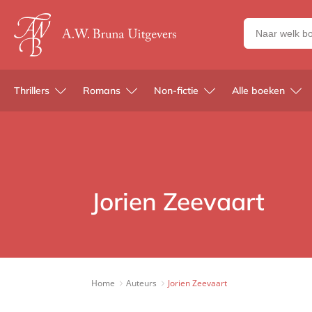
Zoeken
naar
boeken,
auteurs
Thrillers
Romans
Non-fictie
Alle boeken
en
uitgevers
Jorien Zeevaart
Home
Auteurs
Jorien Zeevaart