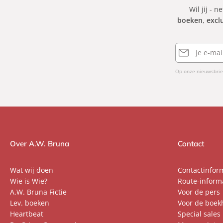
Wil jij - n
boeken
,
excl
E-
mailadres
Op onze nieuwsbrie
Over A.W. Bruna
Contact
Wat wij doen
Contactinfor
Wie is Wie?
Route-inform
A.W. Bruna Fictie
Voor de pers
Lev. boeken
Voor de boek
Heartbeat
Special sales