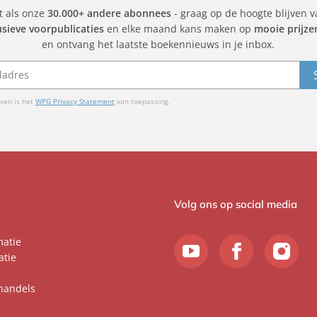
et als onze
30.000+ andere abonnees
- graag op de hoogte blijven 
usieve voorpublicaties
en elke maand kans maken op
mooie prijze
en ontvang het laatste boekennieuws in je inbox.
ven is het
WPG Privacy Statement
van toepassing.
Volg ons op social media
matie
atie
handels