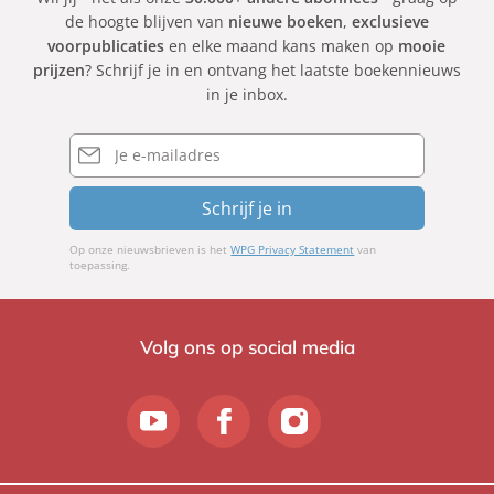
de hoogte blijven van
nieuwe boeken
,
exclusieve
voorpublicaties
en elke maand kans maken op
mooie
prijzen
? Schrijf je in en ontvang het laatste boekennieuws
in je inbox.
E-
mailadres
Schrijf je in
Op onze nieuwsbrieven is het
WPG Privacy Statement
van
toepassing.
Volg ons op social media