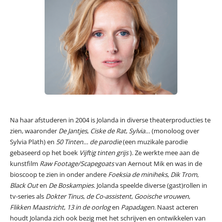
Na haar afstuderen in 2004 is Jolanda in diverse theaterproducties te
zien, waaronder
De Jantjes
,
Ciske de Rat
,
Sylvia…
(monoloog over
Sylvia Plath) en
50 Tinten… de parodie
(een muzikale parodie
gebaseerd op het boek
Vijftig tinten grijs
). Ze werkte mee aan de
kunstfilm
Raw Footage/Scapegoats
van Aernout Mik en was in de
bioscoop te zien in onder andere
Foeksia de miniheks
,
Dik Trom
,
Black Out
en
De Boskampies
. Jolanda speelde diverse (gast)rollen in
tv-series als
Dokter Tinus
,
de Co-assistent
,
Gooische vrouwen
,
Flikken Maastricht
,
13 in de oorlog
en
Papadagen
. Naast acteren
houdt Jolanda zich ook bezig met het schrijven en ontwikkelen van