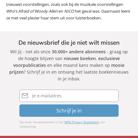
(nieuwe) voorstellingen, zoals ook bij de muzikale voorstellingen
Who’s Afraid of Woody Allen
en
NICO
het geval was. Daarnaast leent
ze met veel plezier haar stem uit voor luisterboeken.
De nieuwsbrief die je niet wilt missen
Wil jij - net als onze
30.000+ andere abonnees
- graag op
de hoogte blijven van
nieuwe boeken
,
exclusieve
voorpublicaties
en elke maand kans maken op
mooie
prijzen
? Schrijf je in en ontvang het laatste boekennieuws
in je inbox.
E-
mailadres
Schrijf je in
Op onze nieuwsbrieven is het
WPG Privacy Statement
van
toepassing.