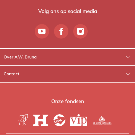
Volg ons op social media
Over A.W. Bruna
Wat wij doen
Contact
Wie is Wie?
Contactinformatie
A.W. Bruna Fictie
Route-informatie
Onze fondsen
Lev. boeken
Voor de pers
Heartbeat
Voor de boekhandels