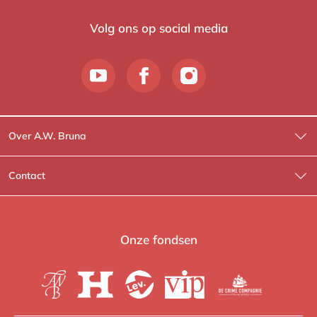
Volg ons op social media
Over A.W. Bruna
Wat wij doen
Contact
Wie is Wie?
Contactinformatie
A.W. Bruna Fictie
Route-informatie
Onze fondsen
Lev. boeken
Voor de pers
Heartbeat
Voor de boekhandels