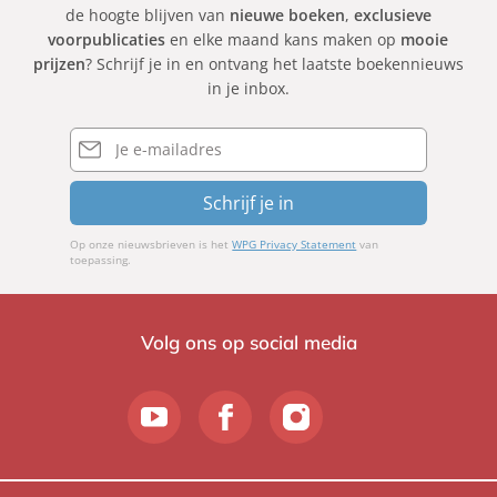
de hoogte blijven van
nieuwe boeken
,
exclusieve
voorpublicaties
en elke maand kans maken op
mooie
prijzen
? Schrijf je in en ontvang het laatste boekennieuws
in je inbox.
E-
mailadres
Schrijf je in
Op onze nieuwsbrieven is het
WPG Privacy Statement
van
toepassing.
Volg ons op social media