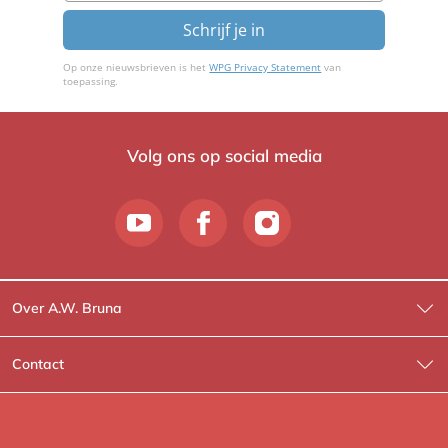
Schrijf je in
Op onze nieuwsbrieven is het
WPG Privacy Statement
van
toepassing.
Volg ons op social media
Over A.W. Bruna
Wat wij doen
Contact
Wie is Wie?
Contactinformatie
A.W. Bruna Fictie
Route-informatie