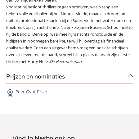
dan 50 miljoen exemplaren.
Voordat hij besloot thrillers te gaan schrijven, was Nesbø een
beloftevolle voetballer bij het Noorse Molde, maar zijn droom om
ooit als professional te spelen bij de Spurs viel in het water door een
kniebreuk op zijn achttiende. Na enkele jaren Business School richtte
hij de band Di Derre op, waarmee hij ’s nachts rondtourde en de
hitlijsten in Noorwegen bereikte, terwijl hij overdag als financieel
analist werkte. Toen een uitgever hem vroeg een boek te schrijven
over zijn leven met de band, schreef hij in plaats daarvan zijn eerste
thriller met Harry Hole:
De vleermuisman
.
Prijzen en nominaties
Peer Gynt Prize
Vind Jo Nesbo ook op