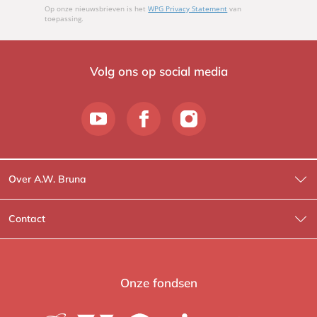
Op onze nieuwsbrieven is het
WPG Privacy Statement
van
toepassing.
Volg ons op social media
Over A.W. Bruna
Wat wij doen
Contact
Wie is Wie?
Contactinformatie
A.W. Bruna Fictie
Route-informatie
Onze fondsen
Lev. boeken
Voor de pers