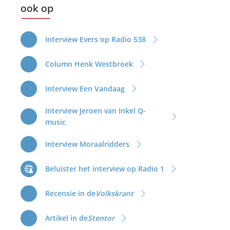
k
ook op
v
a
n
Interview Evers op Radio 538
d
e
Column Henk Westbroek
r
V
Interview Een Vandaag
e
Interview Jeroen van Inkel Q-
l
music
d
e
Interview Moraalridders
n
Beluister het interview op Radio 1
Recensie in de
Volkskrant
Artikel in de
Stentor