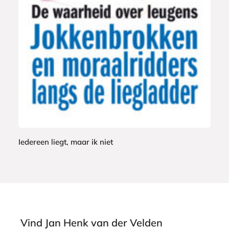
-
,
b
9
o
9
o
k
Iedereen liegt, maar ik niet
J
a
n
H
e
n
Vind Jan Henk van der Velden