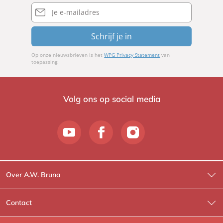
E-
mailadres
Schrijf je in
Op onze nieuwsbrieven is het
WPG Privacy Statement
van
toepassing.
Volg ons op social media
Over A.W. Bruna
Wat wij doen
Contact
Wie is Wie?
Contactinformatie