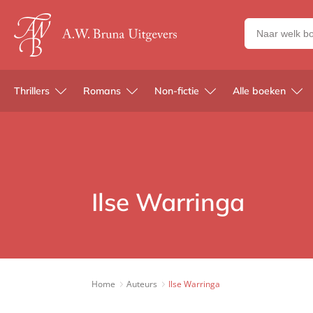
Zoeken
naar
boeken,
auteurs
Thrillers
Romans
Non-fictie
Alle boeken
en
uitgevers
Ilse Warringa
Home
Auteurs
Ilse Warringa