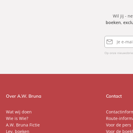
Wil jij - n
boeken
,
excl
E-
mailadres
Op onze nieuwsbrie
Over A.W. Bruna
Contact
Wat wij doen
Contactinfor
Wie is Wie?
Route-inform
A.W. Bruna Fictie
Voor de pers
Lev. boeken
Voor de boek