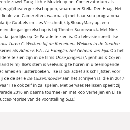
udeerde zowel Zang-Lichte Muziek op het Conservatorium als
e (jeugd)theatergezelschappen, waaronder Stella Den Haag, Het
 de finale van Cameretten, waarna zij met haar solo-programma
 Marije Gubbels en Lies Visschedijk tgBloodyMary op, een
e en die gastgezelschap is bij Theater Sonnevanck. Met Niek
at jaarlijks op De Parade te zien is. Op televisie speelt Ilse
uis
,
Toren C
,
Welkom bij de Romeinen
,
Welkom in de Gouden
series als
Adam-E.V.A.
,
La Famiglia
,
Het Geheim van Eijk
. Op het
dere te zien zijn in de films
Onze Jongens
(Nijenhuis & Co) en
and Film). Ilse’s stem is veelvuldig te horen in uiteenlopende
clames en luisterboeken. Ilse is ook actief als schrijfster, voor
ij de de serie
De Luizenmoeder
aan het schrijven is, die in 2017-
r Ilse ook zelf in zal spelen. Met Servaes Nelissen speelt zij
Parade 2016 en daarna tournee) en met Rop Verheijen en Elise
cces-reprise van de voorstelling
Sissi
.