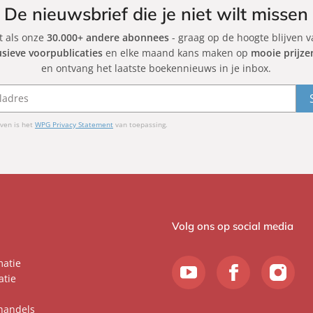
De nieuwsbrief die je niet wilt missen
et als onze
30.000+ andere abonnees
- graag op de hoogte blijven 
usieve voorpublicaties
en elke maand kans maken op
mooie prijze
en ontvang het laatste boekennieuws in je inbox.
ven is het
WPG Privacy Statement
van toepassing.
Volg ons op social media
matie
atie
handels