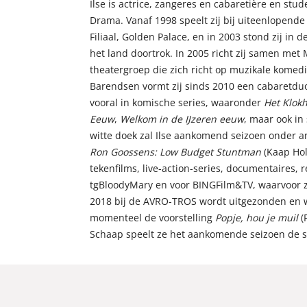
Ilse is actrice, zangeres en cabaretière en st
Drama. Vanaf 1998 speelt zij bij uiteenlopend
Filiaal, Golden Palace, en in 2003 stond zij in
het land doortrok. In 2005 richt zij samen met
theatergroep die zich richt op muzikale komedi
Barendsen vormt zij sinds 2010 een cabaretduo, d
vooral in komische series, waaronder
Het Klokh
Eeuw
,
Welkom in de IJzeren eeuw
, maar ook in 
witte doek zal Ilse aankomend seizoen onder an
Ron Goossens: Low Budget Stuntman
(Kaap Holl
tekenfilms, live-action-series, documentaires, re
tgBloodyMary en voor BINGFilm&TV, waarvoor z
2018 bij de AVRO-TROS wordt uitgezonden en waa
momenteel de voorstelling
Popje, hou je muil
(
Schaap speelt ze het aankomende seizoen de su