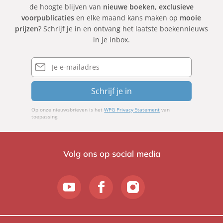
de hoogte blijven van
nieuwe boeken
,
exclusieve
voorpublicaties
en elke maand kans maken op
mooie
prijzen
? Schrijf je in en ontvang het laatste boekennieuws
in je inbox.
E-
mailadres
Schrijf je in
Op onze nieuwsbrieven is het
WPG Privacy Statement
van
toepassing.
Volg ons op social media