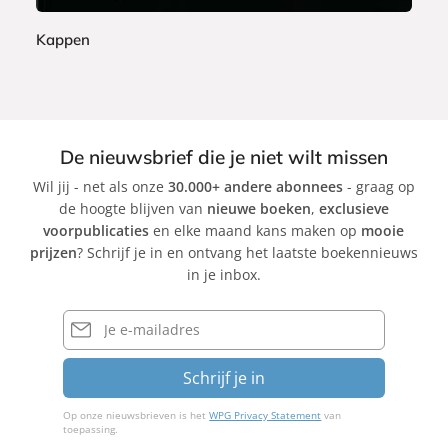
Kappen
H
u
g
o
De nieuwsbrief die je niet wilt missen
B
Wil jij - net als onze
30.000+ andere abonnees
- graag op
o
de hoogte blijven van
nieuwe boeken
,
exclusieve
r
voorpublicaties
en elke maand kans maken op
mooie
s
prijzen
? Schrijf je in en ontvang het laatste boekennieuws
t
in je inbox.
E-
mailadres
Schrijf je in
Op onze nieuwsbrieven is het
WPG Privacy Statement
van
toepassing.