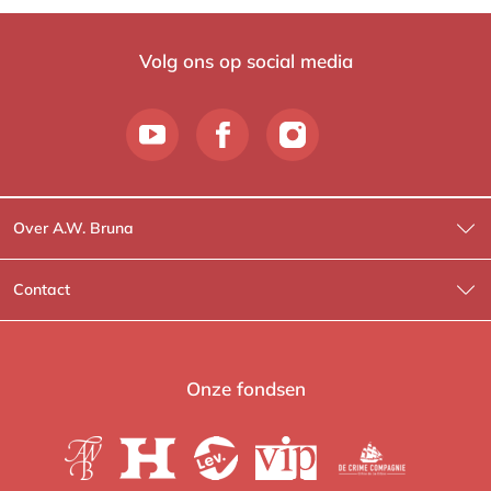
Volg ons op social media
Over A.W. Bruna
Wat wij doen
Contact
Wie is Wie?
Contactinformatie
A.W. Bruna Fictie
Route-informatie
Onze fondsen
Lev. boeken
Voor de pers
Heartbeat
Voor de boekhandels