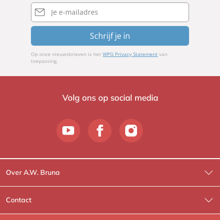
E-
mailadres
Schrijf je in
Op onze nieuwsbrieven is het
WPG Privacy Statement
van
toepassing.
Volg ons op social media
Over A.W. Bruna
Wat wij doen
Contact
Wie is Wie?
Contactinformatie