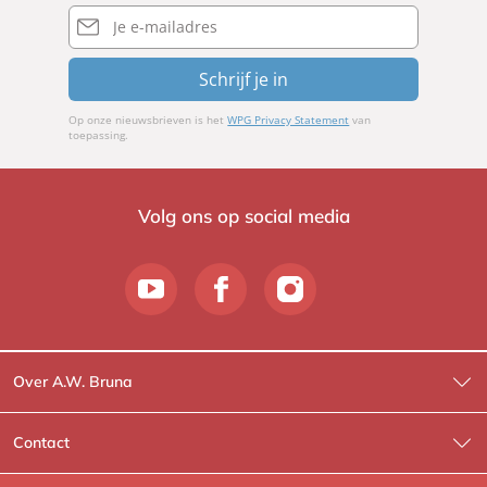
E-
mailadres
Schrijf je in
Op onze nieuwsbrieven is het
WPG Privacy Statement
van
toepassing.
Volg ons op social media
Over A.W. Bruna
Wat wij doen
Contact
Wie is Wie?
Contactinformatie