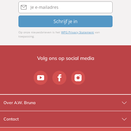
E-
mailadres
Schrijf je in
Op onze nieuwsbrieven is het
WPG Privacy Statement
van
toepassing.
Volg ons op social media
Over A.W. Bruna
Wat wij doen
Contact
Wie is Wie?
Contactinformatie