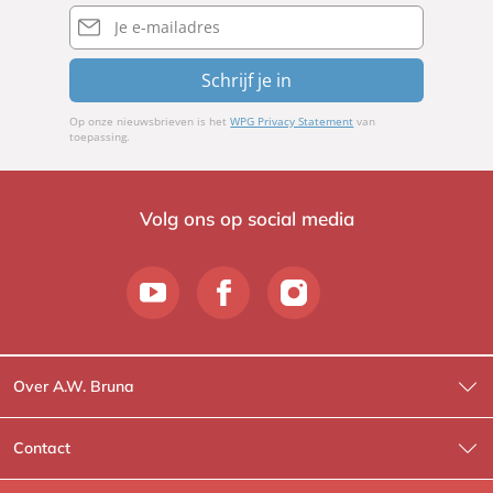
E-
mailadres
Schrijf je in
Op onze nieuwsbrieven is het
WPG Privacy Statement
van
toepassing.
Volg ons op social media
Over A.W. Bruna
Wat wij doen
Contact
Wie is Wie?
Contactinformatie