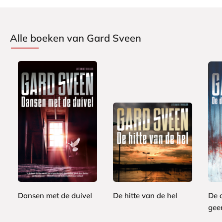
Alle boeken van Gard Sveen
E
L
E
7
9
-
u
7
-
,
,
b
i
,
b
9
9
o
s
9
o
9
9
o
t
9
o
k
e
k
Dansen met de duivel
De hitte van de hel
De 
r
b
gee
G
G
o
a
a
G