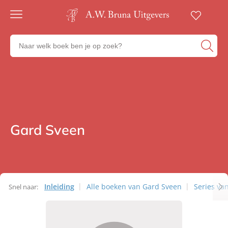
Gratis
verzending
Zoeken
Voor
naar
23:00
boeken,
besteld,
volgende
auteurs
werkdag
en
in huis
uitgevers
Veilig
betalen
Gard Sveen
Auteurs
Gratis
retourneren
Inleiding
Alle boeken van Gard Sveen
Series va
Snel naar:
Auteurs