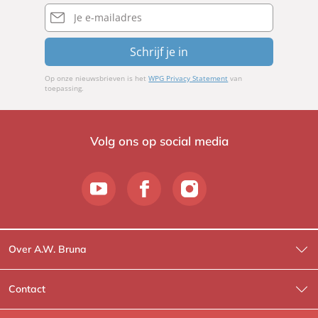
E-
mailadres
Schrijf je in
Op onze nieuwsbrieven is het
WPG Privacy Statement
van
toepassing.
Volg ons op social media
Over A.W. Bruna
Wat wij doen
Contact
Wie is Wie?
Contactinformatie