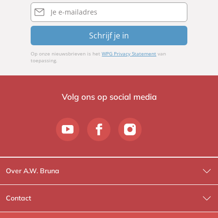
E-
mailadres
Schrijf je in
Op onze nieuwsbrieven is het
WPG Privacy Statement
van
toepassing.
Volg ons op social media
Over A.W. Bruna
Wat wij doen
Contact
Wie is Wie?
Contactinformatie