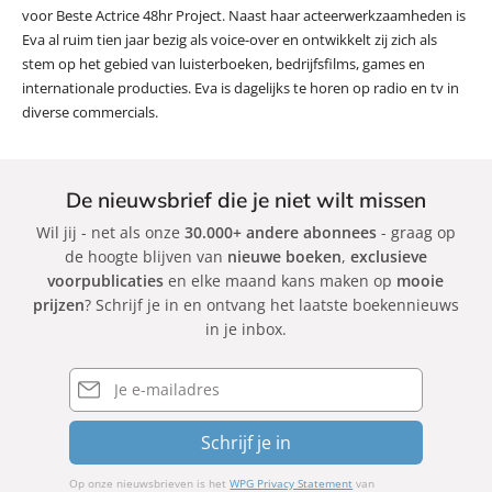
voor Beste Actrice 48hr Project. Naast haar acteerwerkzaamheden is
Eva al ruim tien jaar bezig als voice-over en ontwikkelt zij zich als
stem op het gebied van luisterboeken, bedrijfsfilms, games en
internationale producties. Eva is dagelijks te horen op radio en tv in
diverse commercials.
De nieuwsbrief die je niet wilt missen
Wil jij - net als onze
30.000+ andere abonnees
- graag op
de hoogte blijven van
nieuwe boeken
,
exclusieve
voorpublicaties
en elke maand kans maken op
mooie
prijzen
? Schrijf je in en ontvang het laatste boekennieuws
in je inbox.
E-
mailadres
Schrijf je in
Op onze nieuwsbrieven is het
WPG Privacy Statement
van