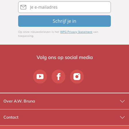
E-
mailadres
Schrijf je in
Op onze nieuwsbrieven is het
WPG Privacy Statement
van
toepassing.
Volg ons op social media
Over A.W. Bruna
Wat wij doen
Contact
Wie is Wie?
Contactinformatie