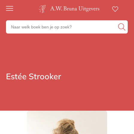
Gratis
verzending
Zoeken
Voor
naar
23:00
boeken,
besteld,
volgende
auteurs
werkdag
en
in huis
uitgevers
Veilig
betalen
Estée Strooker
Auteurs
Gratis
retourneren
Auteurs