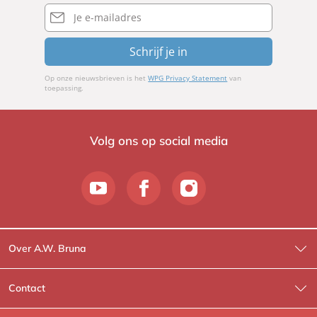
E-
mailadres
Schrijf je in
Op onze nieuwsbrieven is het
WPG Privacy Statement
van
toepassing.
Volg ons op social media
Over A.W. Bruna
Wat wij doen
Contact
Wie is Wie?
Contactinformatie