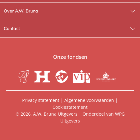
Over A.W. Bruna
Wat wij doen
Contact
Wie is Wie?
Contactinformatie
A.W. Bruna Fictie
Route-informatie
Onze fondsen
Lev. boeken
Voor de pers
Heartbeat
Voor de boekhandels
De Crime Compagnie
Special sales
Privacy statement
|
Algemene voorwaarden
|
Cookiestatement
Aanbiedingsbrochures
Manuscripten
© 2026, A.W. Bruna Uitgevers | Onderdeel van
WPG
Uitgevers
Vacatures
Foreign rights