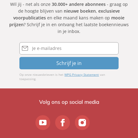
Wil jij - net als onze
30.000+ andere abonnees
- graag op
de hoogte blijven van
nieuwe boeken
,
exclusieve
voorpublicaties
en elke maand kans maken op
mooie
prijzen
? Schrijf je in en ontvang het laatste boekennieuws
in je inbox.
E-
mailadres
Schrijf je in
Op onze nieuwsbrieven is het
WPG Privacy Statement
van
toepassing.
Volg ons op social media